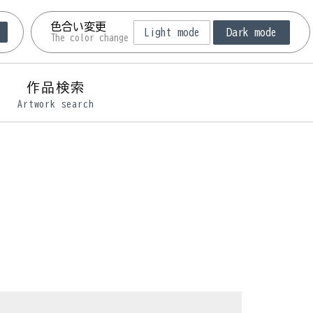
色合い変更
L
Light mode
Dark mode
The color change
作品検索
Artwork search