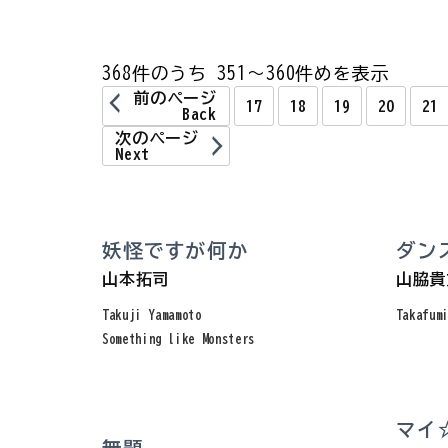
368件のうち 351～360件めを表示
前のページ
17
18
19
20
21
Back
次のページ
Next
妖怪ですが何か
ダン
山本拓司
山脇貴
Takuji Yamamoto
Takafum
Something like Monsters
マイ