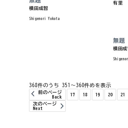
無題
有里
横田成智
Shigenori Yokota
無題
横田成
Shigeno
368件のうち 351～360件めを表示
前のページ
17
18
19
20
21
Back
次のページ
Next