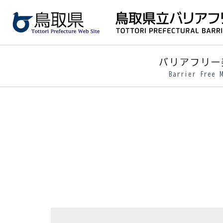
メ
イ
ン
コ
ン
バリアフリー
テ
Barrier Free 
ン
ツ
に
ス
キ
ッ
プ