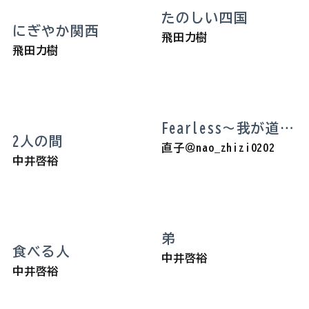
たのしい四国
にぎやか関西
飛田力樹
飛田力樹
Fearless～我が道で行く
2人の間
直子＠nao_zhizi0202
中井啓裕
弟
食べる人
中井啓裕
中井啓裕