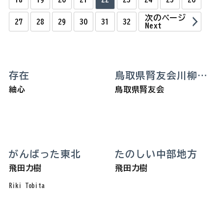
次のページ
27
28
29
30
31
32
Next
存在
鳥取県腎友会川柳作品
紬心
鳥取県腎友会
がんばった東北
たのしい中部地方
飛田力樹
飛田力樹
Riki Tobita