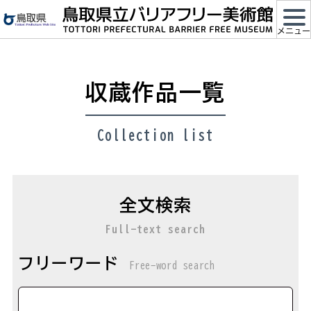
メ
イ
メニュー
ン
コ
ン
収蔵作品一覧
テ
ン
ツ
Collection list
に
ス
キ
ッ
全文検索
プ
Full-text search
フリーワード
Free-word search