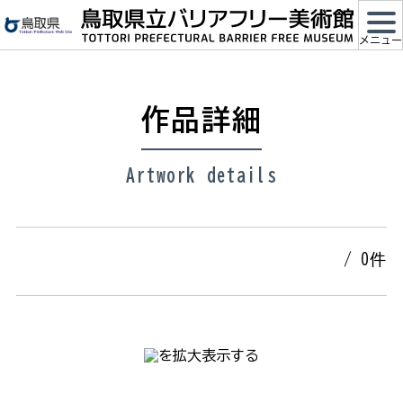
メ
イ
メニュー
ン
コ
ン
作品詳細
テ
ン
ツ
Artwork details
に
ス
キ
ッ
/ 0件
プ