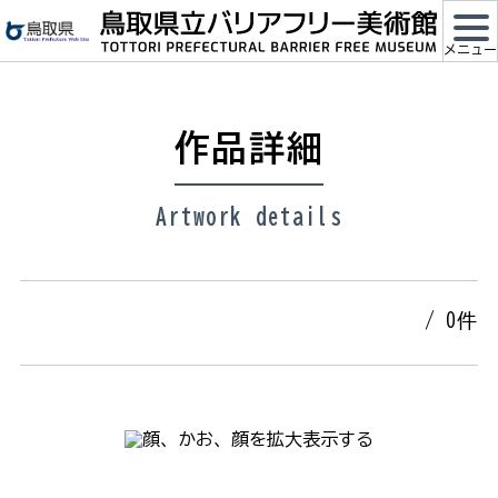
メ
イ
メニュー
ン
コ
ン
作品詳細
テ
ン
ツ
Artwork details
に
ス
キ
ッ
/ 0件
プ