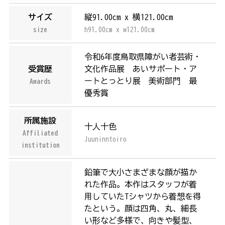
サイズ
縦91.00cm x 横121.00cm
size
h91.00cm x w121.00cm
令和6年度鳥取県障がい者芸術・
受賞歴
文化作品展 あいサポート・ア
ートとっとり展 美術部門 最
Awards
優秀賞
所属施設
十人十色
Affiliated
Juuninntoiro
institution
鉛筆で大小さまざまな顔が描か
れた作品。本作はスタッフが着
用していたTシャツから着想を得
たという。顔は四角、丸、細長
い形など多様で、向きや髪型、