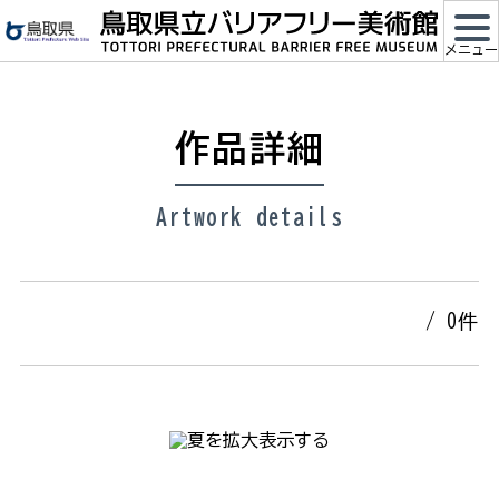
メ
イ
メニュー
ン
コ
ン
作品詳細
テ
ン
ツ
Artwork details
に
ス
キ
ッ
/ 0件
プ